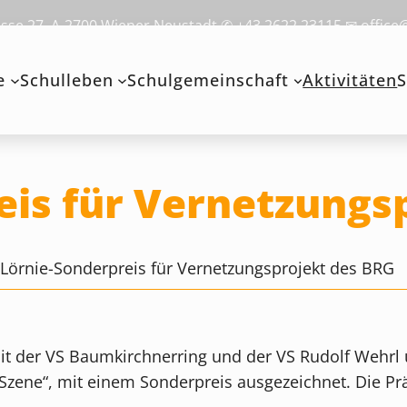
se 27, A-2700 Wiener Neustadt ✆ +43 2622 23115 ✉ office
e
Schulleben
Schulgemeinschaft
Aktivitäten
S
eis für Vernetzungs
>
Lörnie-Sonderpreis für Vernetzungsprojekt des BRG
mit der VS Baumkirchnerring und der VS Rudolf Wehrl
-Szene“, mit einem Sonderpreis ausgezeichnet. Die P