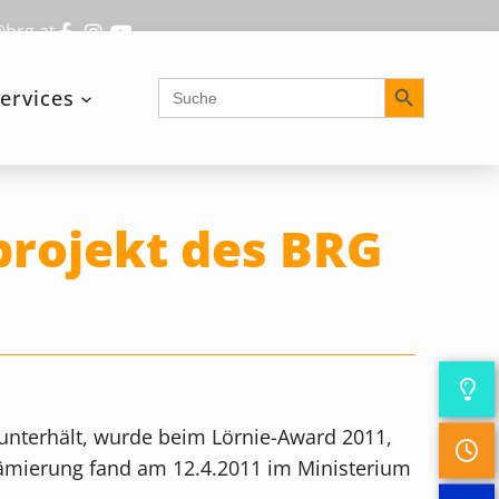
@brg.at
Search Button
Search
ervices
for:
projekt des BRG
 unterhält, wurde beim Lörnie-Award 2011,
rämierung fand am 12.4.2011 im Ministerium