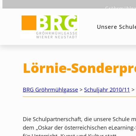
Zum
Gröhrmühlgas
Inhalt
springen
Unsere Schul
Lörnie-Sonderpr
BRG Gröhrmühlgasse
>
Schuljahr 2010/11
Die Schulpartnerschaft, die unsere Schule 
dem „Oskar der österreichischen eLearning
für Unterricht, Kunst und Kultur statt.