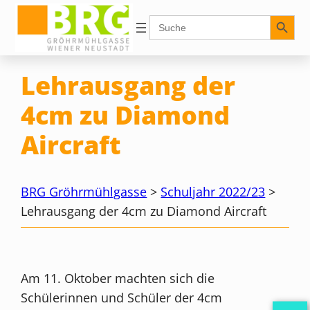
Zum
Search Button
Search
for:
Inhalt
springen
Lehrausgang der
4cm zu Diamond
Aircraft
BRG Gröhrmühlgasse
>
Schuljahr 2022/23
>
Lehrausgang der 4cm zu Diamond Aircraft
Am 11. Oktober machten sich die
Schülerinnen und Schüler der 4cm