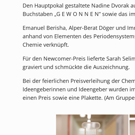
Den Hauptpokal gestaltete Nadine Dvorak aus
Buchstaben „G E W O N N E N“ sowie das im
Emanuel Berisha, Alper-Berat Döger und Im
anhand von Elementen des Periodensystems d
Chemie verknüpft.
Für den Newcomer-Preis lieferte Sarah Selim
graviert und schmückte die Auszeichnung.
Bei der feierlichen Preisverleihung der Ch
Ideengeberinnen und Ideengeber wurden im 
einen Preis sowie eine Plakette. (Am Gruppe