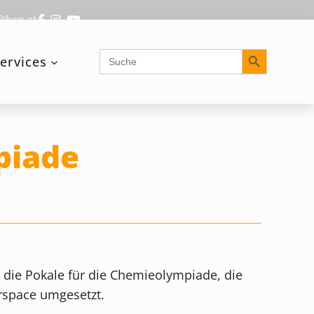
@brg.at
Search Button
Search
ervices
for:
piade
 die Pokale für die Chemieolympiade, die
rspace umgesetzt.