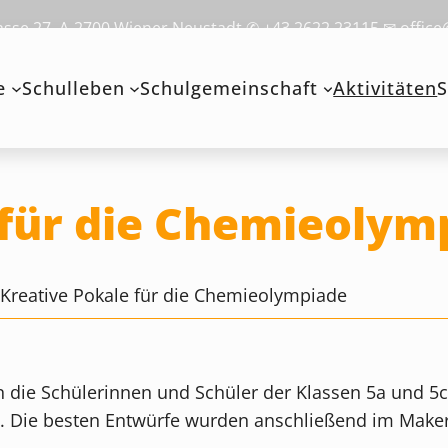
se 27, A-2700 Wiener Neustadt ✆ +43 2622 23115 ✉ office
e
Schulleben
Schulgemeinschaft
Aktivitäten
S
 für die Chemieolym
>
Kreative Pokale für die Chemieolympiade
 die Schülerinnen und Schüler der Klassen 5a und 5c
. Die besten Entwürfe wurden anschließend im Make