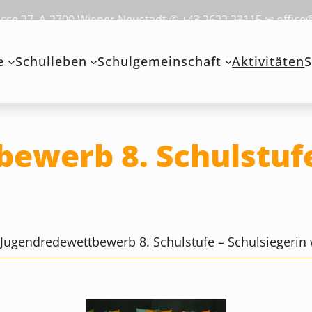
se 27, A-2700 Wiener Neustadt ✆ +43 2622 23115 ✉ office
e
Schulleben
Schulgemeinschaft
Aktivitäten
S
ewerb 8. Schulstufe
>
Jugendredewettbewerb 8. Schulstufe – Schulsiegerin 