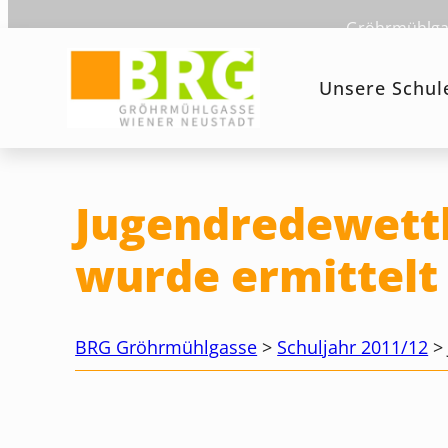
Zum
Gröhrmühlgas
Inhalt
springen
Unsere Schul
Jugendredewettb
wurde ermittelt
BRG Gröhrmühlgasse
>
Schuljahr 2011/12