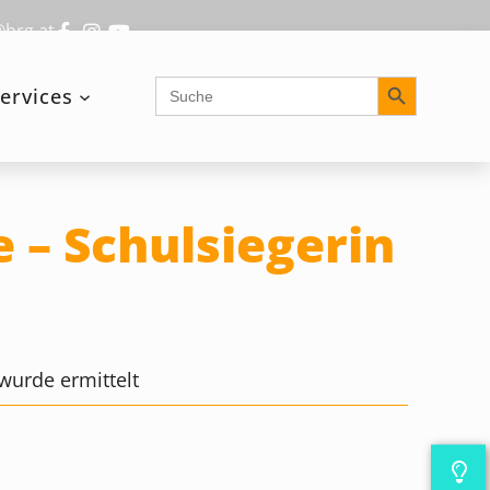
@brg.at
Search Button
Search
ervices
for:
 – Schulsiegerin
wurde ermittelt