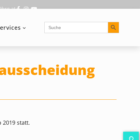
@brg.at
Search Button
Search
ervices
for:
lausscheidung
2019 statt.