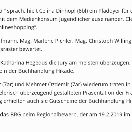
“ sprach, hielt Celina Dinhopl (8bl) ein Plädoyer fü
h mit dem Medienkonsum Jugendlicher auseinander. Cl
lineshopping“.
fmann, Mag. Marlene Pichler, Mag. Christoph Willi
sraster bewertet.
atharina Hegedüs die Jury am meisten überzeugen. Si
hein der Buchhandlung Hikade.
r (7ar) und Mehmet Özdemir (7ar) wiederum traten in
ielerisch überzeugend gestalteten Präsentation der F
g erhielten auch sie Gutscheine der Buchhandlung Hi
das BRG beim Regionalbewerb, der am 19.2.2019 im B