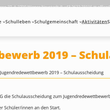
se 27, A-2700 Wiener Neustadt ✆ +43 2622 23115 ✉ office
e
Schulleben
Schulgemeinschaft
Aktivitäten
S
bewerb 2019 – Schu
>
Jugendredewettbewerb 2019 – Schulausscheidung
G die Schulausscheidung zum Jugendredewettbewerb 
er Schüler/innen an den Start.