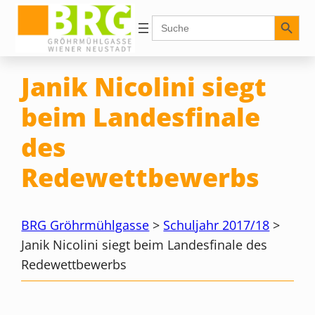
Zum
Search Button
Search
for:
Inhalt
springen
Janik Nicolini siegt
beim Landesfinale
des
Redewettbewerbs
BRG Gröhrmühlgasse
>
Schuljahr 2017/18
>
Janik Nicolini siegt beim Landesfinale des
Redewettbewerbs