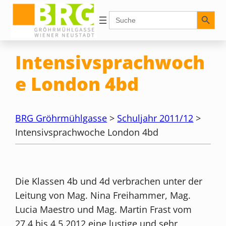
Zum
Search Button
Search
for:
Inhalt
springen
Intensivsprachwoch
e London 4bd
BRG Gröhrmühlgasse
>
Schuljahr 2011/12
>
Intensivsprachwoche London 4bd
Die Klassen 4b und 4d verbrachen unter der
Leitung von Mag. Nina Freihammer, Mag.
Lucia Maestro und Mag. Martin Frast vom
27.4 bis 4.5.2012 eine lustige und sehr