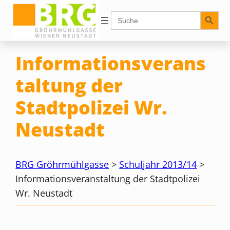
Zum
Search Button
Search
for:
Inhalt
springen
Informationsverans
taltung der
Stadtpolizei Wr.
Neustadt
BRG Gröhrmühlgasse
>
Schuljahr 2013/14
>
Informationsveranstaltung der Stadtpolizei
Wr. Neustadt