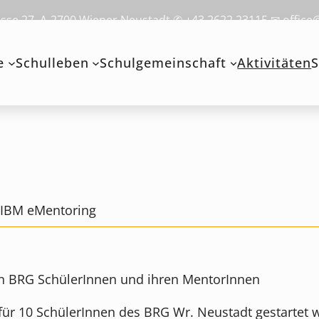
se 27, A-2700 Wiener Neustadt ✆ +43 2622 23115 ✉ office
e
Schulleben
Schulgemeinschaft
Aktivitäten
S
>
IBM eMentoring
hen BRG SchülerInnen und ihren MentorInnen
r 10 SchülerInnen des BRG Wr. Neustadt gestartet wo