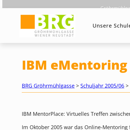
Zum
Gröhrmühlgas
Inhalt
springen
Unsere Schul
IBM eMentoring
BRG Gröhrmühlgasse
>
Schuljahr 2005/06
IBM MentorPlace: Virtuelles Treffen zwisc
Im Oktober 2005 war das Online-Mentoring fü