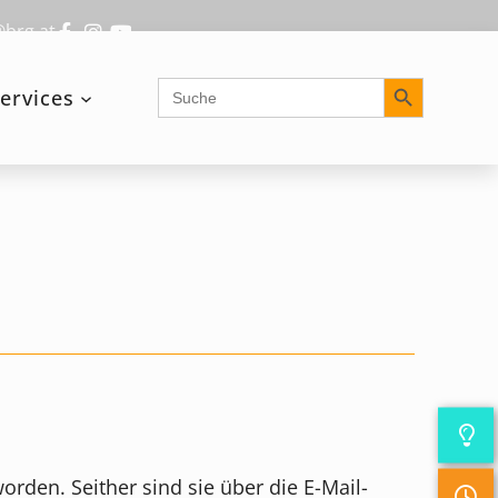
@brg.at
Search Button
Search
ervices
for:
rden. Seither sind sie über die E-Mail-