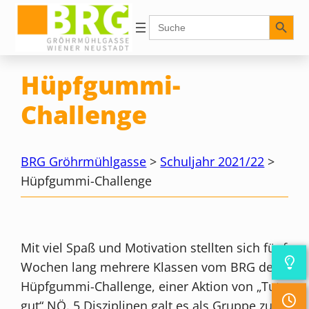
Zum
Search Button
Search
for:
Inhalt
springen
Hüpfgummi-
Challenge
BRG Gröhrmühlgasse
>
Schuljahr 2021/22
>
Hüpfgummi-Challenge
Mit viel Spaß und Motivation stellten sich fünf
Wochen lang mehrere Klassen vom BRG der
Hüpfgummi-Challenge, einer Aktion von „Tut
gut“ NÖ. 5 Disziplinen galt es als Gruppe zu