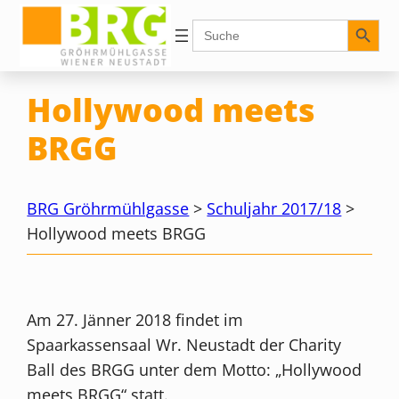
Zum
Search Button
Search
for:
Inhalt
springen
Hollywood meets
BRGG
BRG Gröhrmühlgasse
>
Schuljahr 2017/18
>
Hollywood meets BRGG
Am 27. Jänner 2018 findet im
Spaarkassensaal Wr. Neustadt der Charity
Ball des BRGG unter dem Motto: „Hollywood
meets BRGG“ statt.