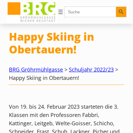
Zum
Search Button
Search
for:
Inhalt
springen
Happy Skiing in
Obertauern!
BRG Gröhrmühlgasse
>
Schuljahr 2022/23
>
Happy Skiing in Obertauern!
Von 19. bis 24. Februar 2023 starteten die 3.
Klassen mit den Professoren Fabbri,
Kattinger, Leitgeb, Welte-Goisser, Schicho,
Schneider, Frast, Schuh, Lackner, Picher und