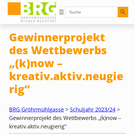
Zum
Search Button
Search
for:
Inhalt
springen
Gewinnerprojekt
des Wettbewerbs
„(k)now –
kreativ.aktiv.neugie
rig“
BRG Gröhrmühlgasse
>
Schuljahr 2023/24
>
Gewinnerprojekt des Wettbewerbs „(k)now –
kreativ.aktiv.neugierig“