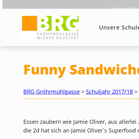
Zum
Gröhrmühlgas
Inhalt
springen
Unsere Schul
Funny Sandwich
BRG Gröhrmühlgasse
>
Schuljahr 2017/18
Essen zaubern wie Jamie Oliver, aus allerle
die 2d hat sich an Jamie Oliver´s Superfood 