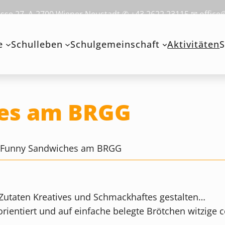
se 27, A-2700 Wiener Neustadt ✆ +43 2622 23115 ✉ office
e
Schulleben
Schulgemeinschaft
Aktivitäten
S
es am BRGG
>
Funny Sandwiches am BRGG
i Zutaten Kreatives und Schmackhaftes gestalten…
orientiert und auf einfache belegte Brötchen witzige 