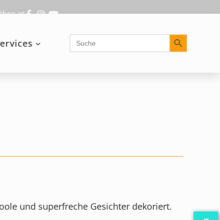
@brg.at
Search Button
Search
ervices
for:
coole und superfreche Gesichter dekoriert.