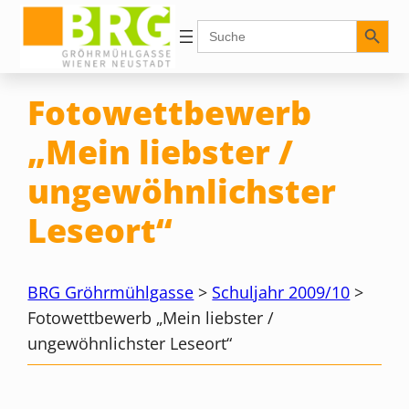
Zum
Search Button
Search
for:
Inhalt
springen
Fotowettbewerb
„Mein liebster /
ungewöhnlichster
Leseort“
BRG Gröhrmühlgasse
>
Schuljahr 2009/10
>
Fotowettbewerb „Mein liebster /
ungewöhnlichster Leseort“