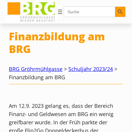
Zum
Search Button
Search
for:
Inhalt
springen
Finanzbildung am
BRG
BRG Gröhrmühlgasse
>
Schuljahr 2023/24
>
Finanzbildung am BRG
Am 12.9. 2023 gelang es, dass der Bereich
Finanz- und Geldwesen am BRG ein wenig
greifbarer wurde. In der Früh parkte der
große Flip2Go Doppeldeckerbus der