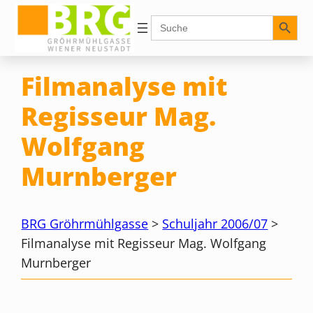
Zum
Search Button
Search
for:
Inhalt
springen
Filmanalyse mit
Regisseur Mag.
Wolfgang
Murnberger
BRG Gröhrmühlgasse
>
Schuljahr 2006/07
>
Filmanalyse mit Regisseur Mag. Wolfgang
Murnberger