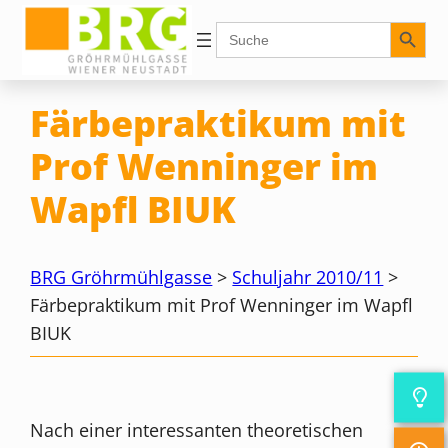
Zum
Search Button
Search
for:
Inhalt
springen
Färbepraktikum mit
Prof Wenninger im
Wapfl BIUK
BRG Gröhrmühlgasse
>
Schuljahr 2010/11
>
Färbepraktikum mit Prof Wenninger im Wapfl
BIUK
Nach einer interessanten theoretischen