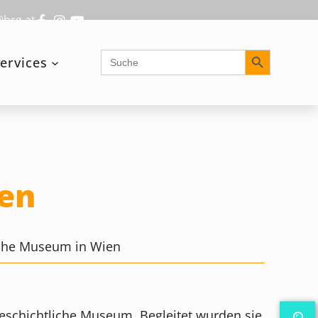
@brg.at
Search Button
Search
ervices
for:
ien
liche Museum in Wien
geschichtliche Museum. Begleitet wurden sie