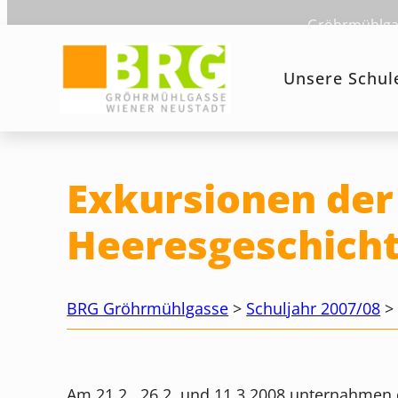
Zum
Gröhrmühlgas
Inhalt
springen
Unsere Schul
Exkursionen der 
Heeresgeschich
BRG Gröhrmühlgasse
>
Schuljahr 2007/08
Am 21.2., 26.2. und 11.3.2008 unternahmen 