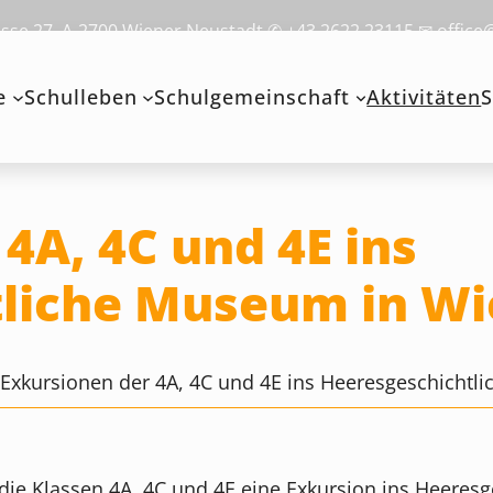
se 27, A-2700 Wiener Neustadt ✆ +43 2622 23115 ✉ office
e
Schulleben
Schulgemeinschaft
Aktivitäten
S
4A, 4C und 4E ins
tliche Museum in W
>
Exkursionen der 4A, 4C und 4E ins Heeresgeschicht
die Klassen 4A, 4C und 4E eine Exkursion ins Heeres