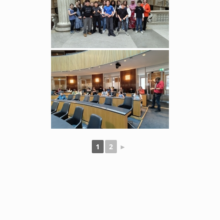
1
2
►