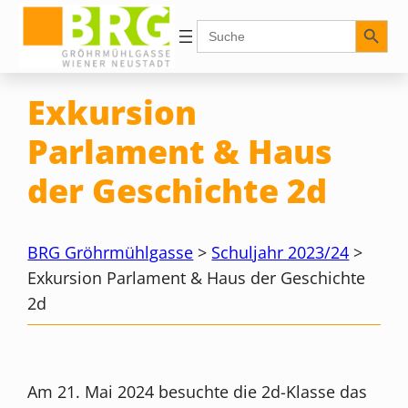
Zum
Search Button
Search
for:
Inhalt
springen
Exkursion
Parlament & Haus
der Geschichte 2d
BRG Gröhrmühlgasse
>
Schuljahr 2023/24
>
Exkursion Parlament & Haus der Geschichte
2d
Am 21. Mai 2024 besuchte die 2d-Klasse das