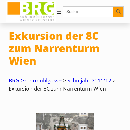
Zum
Search Button
Search
for:
Inhalt
springen
Exkursion der 8C
zum Narrenturm
Wien
BRG Gröhrmühlgasse
>
Schuljahr 2011/12
>
Exkursion der 8C zum Narrenturm Wien