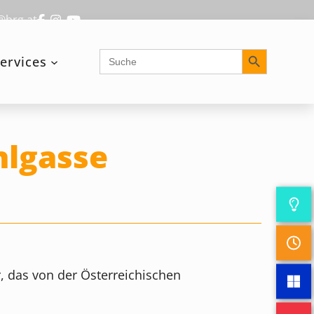
@brg.at
Search Button
Search
ervices
for:
lgasse
 das von der Österreichischen