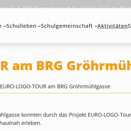
se 27, A-2700 Wiener Neustadt ✆ +43 2622 23115 ✉ office
e
Schulleben
Schulgemeinschaft
Aktivitäten
S
R am BRG Gröhrmüh
>
EURO-LOGO-TOUR am BRG Gröhrmühlgasse
ühlgasse konnten durch das Projekt EURO-LOGO-Tour,
 hautnah erleben.