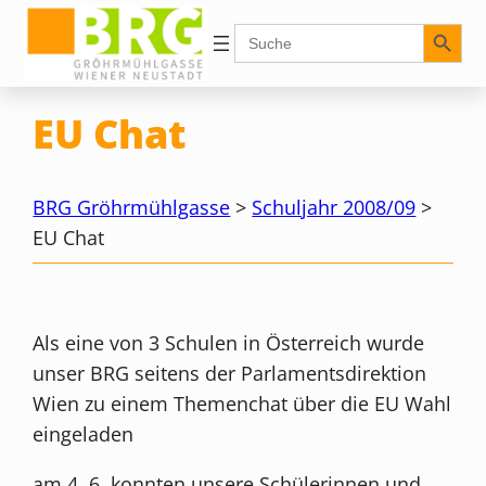
Zum
Search Button
Search
for:
Inhalt
springen
EU Chat
BRG Gröhrmühlgasse
>
Schuljahr 2008/09
>
EU Chat
Als eine von 3 Schulen in Österreich wurde
unser BRG seitens der Parlamentsdirektion
Wien zu einem Themenchat über die EU Wahl
eingeladen
am 4. 6. konnten unsere Schülerinnen und