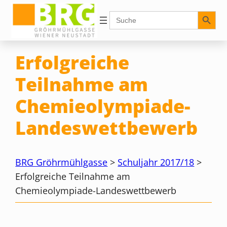
Zum
Search Button
Search
for:
Inhalt
springen
Erfolgreiche
Teilnahme am
Chemieolympiade-
Landeswettbewerb
BRG Gröhrmühlgasse
>
Schuljahr 2017/18
>
Erfolgreiche Teilnahme am
Chemieolympiade-Landeswettbewerb