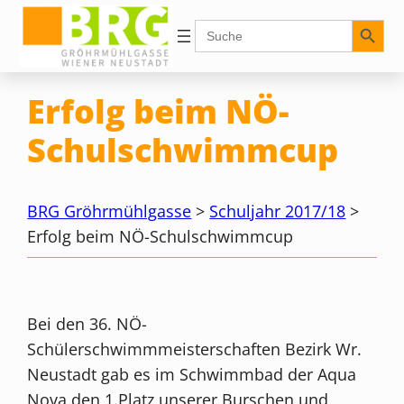
Zum
Search Button
Search
for:
Inhalt
springen
Erfolg beim NÖ-
Schulschwimmcup
BRG Gröhrmühlgasse
>
Schuljahr 2017/18
>
Erfolg beim NÖ-Schulschwimmcup
Bei den 36. NÖ-
Schülerschwimmmeisterschaften Bezirk Wr.
Neustadt gab es im Schwimmbad der Aqua
Nova den 1.Platz unserer Burschen und