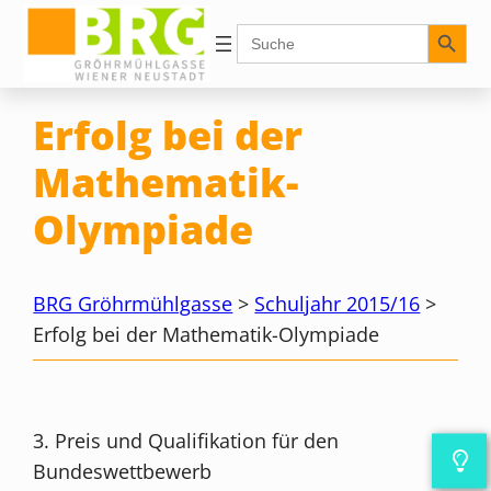
Zum
Search Button
Search
for:
Inhalt
springen
Erfolg bei der
Mathematik-
Olympiade
BRG Gröhrmühlgasse
>
Schuljahr 2015/16
>
Erfolg bei der Mathematik-Olympiade
3. Preis und Qualifikation für den
Bundeswettbewerb