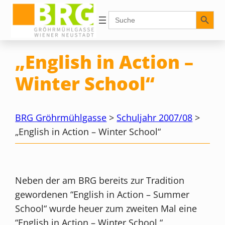
Zum
Search Button
Search
for:
Inhalt
springen
„English in Action –
Winter School“
BRG Gröhrmühlgasse
>
Schuljahr 2007/08
>
„English in Action – Winter School“
Neben der am BRG bereits zur Tradition
gewordenen “English in Action – Summer
School“ wurde heuer zum zweiten Mal eine
“English in Action – Winter School “