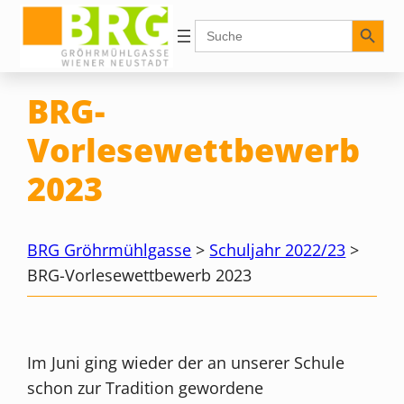
Zum
Search Button
Search
for:
Inhalt
springen
BRG-
Vorlesewettbewerb
2023
BRG Gröhrmühlgasse
>
Schuljahr 2022/23
>
BRG-Vorlesewettbewerb 2023
Im Juni ging wieder der an unserer Schule
schon zur Tradition gewordene