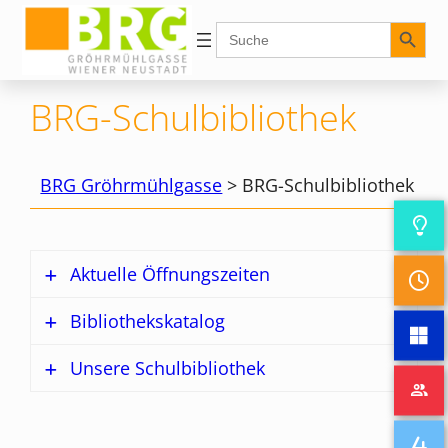
Zum
Search Button
Search
for:
Inhalt
springen
BRG-Schulbibliothek
BRG Gröhrmühlgasse
>
BRG-Schulbibliothek
Aktuelle Öffnungszeiten
Bibliothekskatalog
Öffnungszeiten
Unsere Schulbibliothek
Mithilfe dieses Katalogs kann nach
der
einem Buch oder einem anderen
Team
Medium in der BRG-Schulbibliothek