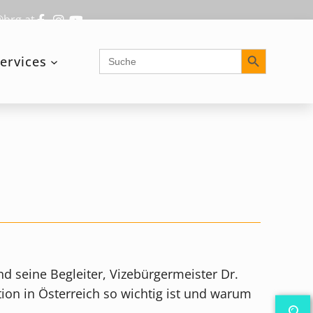
@brg.at
Search Button
Search
ervices
for:
d seine Begleiter, Vizebürgermeister Dr.
tion in Österreich so wichtig ist und warum