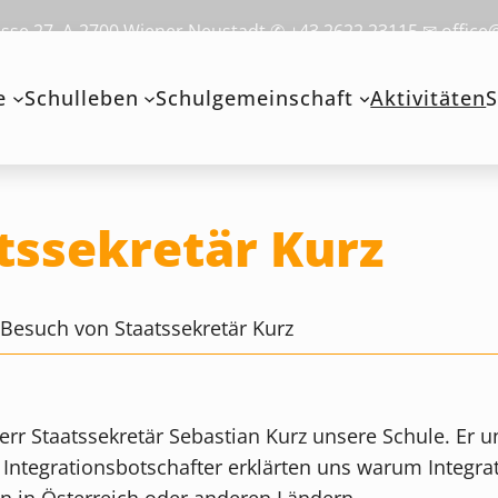
se 27, A-2700 Wiener Neustadt ✆ +43 2622 23115 ✉ office
e
Schulleben
Schulgemeinschaft
Aktivitäten
S
tssekretär Kurz
>
Besuch von Staatssekretär Kurz
rr Staatssekretär Sebastian Kurz unsere Schule. Er un
 Integrationsbotschafter erklärten uns warum Integra
eln in Österreich oder anderen Ländern.