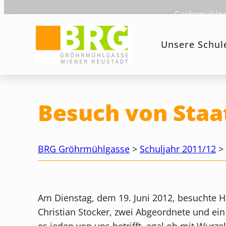
Zum
Gröhrmühlgas
Inhalt
springen
Unsere Schul
Besuch von Staa
BRG Gröhrmühlgasse
>
Schuljahr 2011/12
Am Dienstag, dem 19. Juni 2012, besuchte He
Christian Stocker, zwei Abgeordnete und ein
es jeden von uns betrifft, egal ob mit Wurz