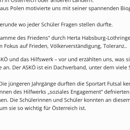
 aus Polen motivierte uns mit seiner spannenden Biogr
runde wo jeder Schüler Fragen stellen durfte.
lamme des Friedens“ durch Herta Habsburg-Lothringen
 Fokus auf Frieden, Völkerverständigung, Toleranz..
SKÖ und das Hilfswerk – vor und erzählten uns, was s
e an. Der ASKÖ ist ein Dachverband, unter dem viele 
ie jüngeren Jahrgänge durften die Sportart Futsal k
nnen des Hilfwerks „soziales Engagement“ defnierten
nen. Die Schülerinnen und Schüler konnten an diese
 sie so wichtig für Österreich ist.