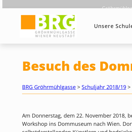
Zum
Gröhrmühlgas
Inhalt
springen
Unsere Schul
Besuch des Do
BRG Gröhrmühlgasse
>
Schuljahr 2018/19
Am Donnerstag, dem 22. November 2018, beg
Workshop ins Dommuseum nach Wien. Dort w
selbstdarstellenden Künstlern und bedrücke