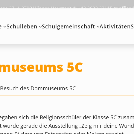
se 27, A-2700 Wiener Neustadt ✆ +43 2622 23115 ✉ office
e
Schulleben
Schulgemeinschaft
Aktivitäten
S
mmuseums 5C
>
Besuch des Dommuseums 5C
aben sich die Religionsschüler der Klasse 5C zusa
urde gerade die Ausstellung „Zeig mir deine Wund
nden Bildern von Fotografen oder Malern gezeigt.