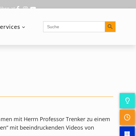
@brg.at
Search Button
Search
ervices
for:
mmen mit Herrn Professor Trenker zu einem
en“ mit beeindruckenden Videos von