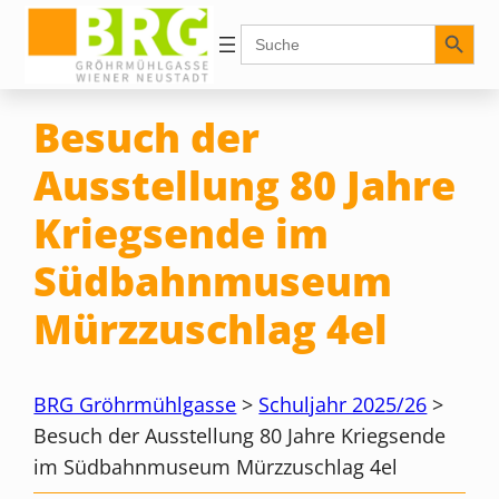
Zum
Search Button
Search
for:
Inhalt
springen
Besuch der
Ausstellung 80 Jahre
Kriegsende im
Südbahnmuseum
Mürzzuschlag 4el
BRG Gröhrmühlgasse
>
Schuljahr 2025/26
>
Besuch der Ausstellung 80 Jahre Kriegsende
im Südbahnmuseum Mürzzuschlag 4el