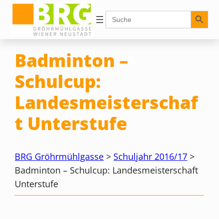
Zum
Search Button
Search
for:
Inhalt
springen
Badminton –
Schulcup:
Landesmeisterschaf
t Unterstufe
BRG Gröhrmühlgasse
>
Schuljahr 2016/17
>
Badminton – Schulcup: Landesmeisterschaft
Unterstufe