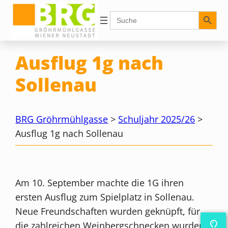
Zum
Search Button
Search
for:
Inhalt
springen
Ausflug 1g nach
Sollenau
BRG Gröhrmühlgasse
>
Schuljahr 2025/26
>
Ausflug 1g nach Sollenau
Am 10. September machte die 1G ihren
ersten Ausflug zum Spielplatz in Sollenau.
Neue Freundschaften wurden geknüpft, für
die zahlreichen Weinbergschnecken wurden