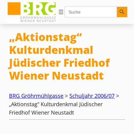
Zum
Search Button
Search
for:
Inhalt
springen
„Aktionstag“
Kulturdenkmal
Jüdischer Friedhof
Wiener Neustadt
BRG Gröhrmühlgasse
>
Schuljahr 2006/07
>
„Aktionstag“ Kulturdenkmal Jüdischer
Friedhof Wiener Neustadt