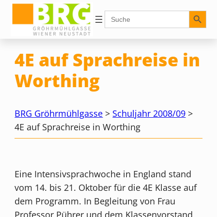
Zum
Search Button
Search
for:
Inhalt
springen
4E auf Sprachreise in
Worthing
BRG Gröhrmühlgasse
>
Schuljahr 2008/09
>
4E auf Sprachreise in Worthing
Eine Intensivsprachwoche in England stand
vom 14. bis 21. Oktober für die 4E Klasse auf
dem Programm. In Begleitung von Frau
Professor Pührer und dem Klassenvorstand