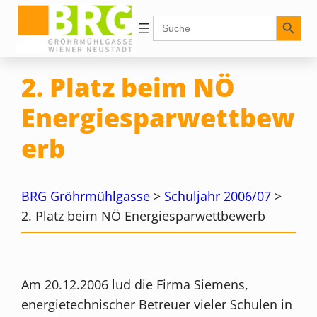
Zum
Search Button
Search
for:
Inhalt
springen
2. Platz beim NÖ
Energiesparwettbew
erb
BRG Gröhrmühlgasse
>
Schuljahr 2006/07
>
2. Platz beim NÖ Energiesparwettbewerb
Am 20.12.2006 lud die Firma Siemens,
energietechnischer Betreuer vieler Schulen in