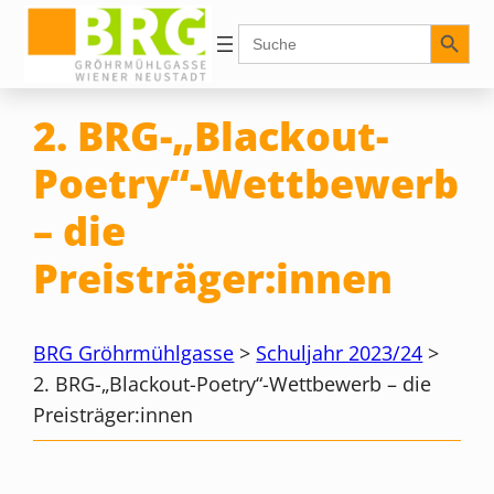
Zum
Search Button
Search
for:
Inhalt
springen
2. BRG-„Blackout-
Poetry“-Wettbewerb
– die
Preisträger:innen
BRG Gröhrmühlgasse
>
Schuljahr 2023/24
>
2. BRG-„Blackout-Poetry“-Wettbewerb – die
Preisträger:innen