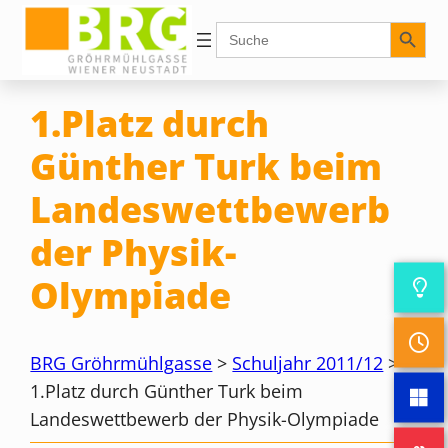
Zum
Search Button
Search
for:
Inhalt
springen
1.Platz durch
Günther Turk beim
Landeswettbewerb
der Physik-
Olympiade
BRG Gröhrmühlgasse
>
Schuljahr 2011/12
>
1.Platz durch Günther Turk beim
Landeswettbewerb der Physik-Olympiade